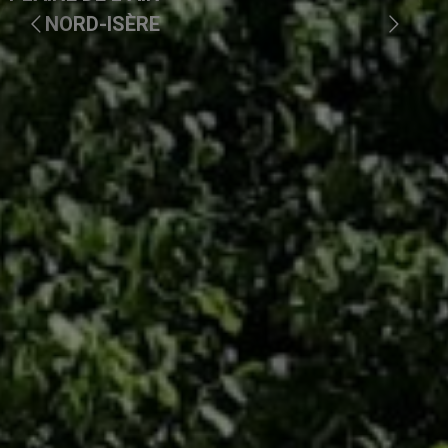
N
O
R
D
-
I
S
È
R
E