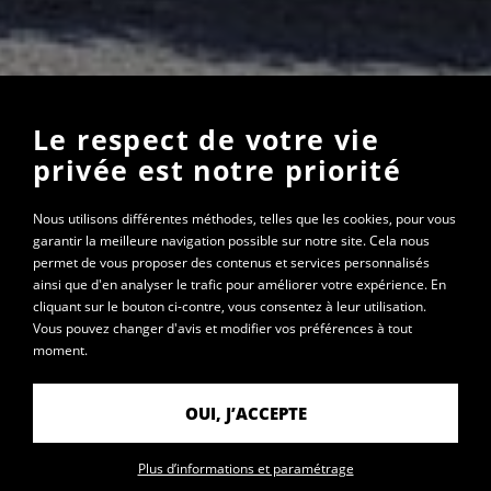
Le respect de votre vie
privée est notre priorité
Nous utilisons différentes méthodes, telles que les cookies, pour vous
garantir la meilleure navigation possible sur notre site. Cela nous
permet de vous proposer des contenus et services personnalisés
ainsi que d'en analyser le trafic pour améliorer votre expérience. En
cliquant sur le bouton ci-contre, vous consentez à leur utilisation.
PETITE ENFANCE : LE CAP AEPE
Vous pouvez changer d'avis et modifier vos préférences à tout
VOUS OUVRE DES PORTES,
moment.
INSCRIVEZ-VOUS POUR LA
RENTRÉE !
OUI, J’ACCEPTE
JE M'INSCRIS !
Plus d’informations et paramétrage