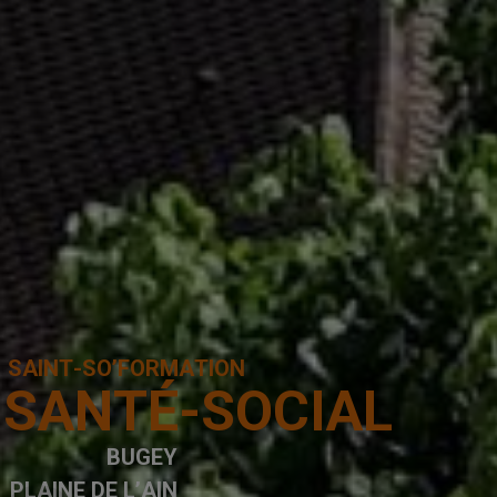
S
A
I
N
T
-
S
O
’
F
O
R
M
A
T
I
O
N
S
A
N
T
É
-
S
O
C
I
A
L
B
U
G
E
Y
P
L
A
I
N
E
D
E
L
’
A
I
N