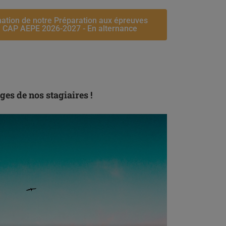
mation de notre Préparation aux épreuves
u CAP AEPE 2026-2027 - En alternance
es de nos stagiaires !