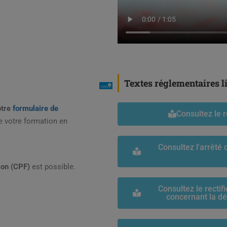
Textes réglementaires lié
otre
formulaire de
Consultez le 
e votre formation en
Consultez l'arrêté 
ion (CPF)
est possible.
Consultez le rectif
concernant la d