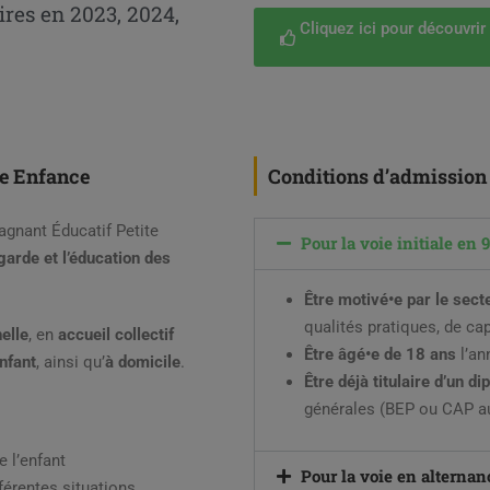
ires en 2023, 2024,
Cliquez ici pour découvrir
te Enfance
Conditions d’admission
agnant Éducatif Petite
Pour la voie initiale en 
 garde et l’éducation des
Être motivé•e par le sect
qualités pratiques, de cap
elle
, en
accueil collectif
Être âgé•e de 18 ans
l’an
nfant
, ainsi qu’
à domicile
.
Être déjà titulaire d’un d
générales (BEP ou CAP 
e l’enfant
Pour la voie en alternan
férentes situations