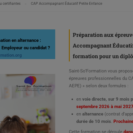
 certifiantes
CAP Accompagnant Éducatif Petite Enfance
Préparation aux épreuv
tion en alternance :
Accompagnant Éducatif 
.
Employeur ou candidat
?
rmation.org
formation pour un dipl
Saint-So’Formation vous propose
épreuves professionnelles du C
AEPE) » selon deux formules :
en
voie directe, sur 9 mois 
septembre 2026 à mai 202
en
alternance
(contrat d’app
durée de 10 mois
.
Prochaine
Cette formation se déroule
dans