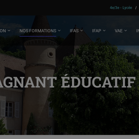
4e/3e - Lycée
/
ION
NOS FORMATIONS
IFAS
IFAP
VAE
I
GNANT ÉDUCATIF 