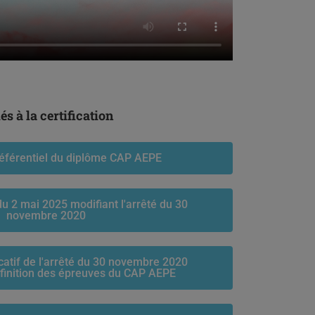
s à la certification
référentiel du diplôme CAP AEPE
du 2 mai 2025 modifiant l'arrêté du 30
novembre 2020
icatif de l'arrêté du 30 novembre 2020
éfinition des épreuves du CAP AEPE