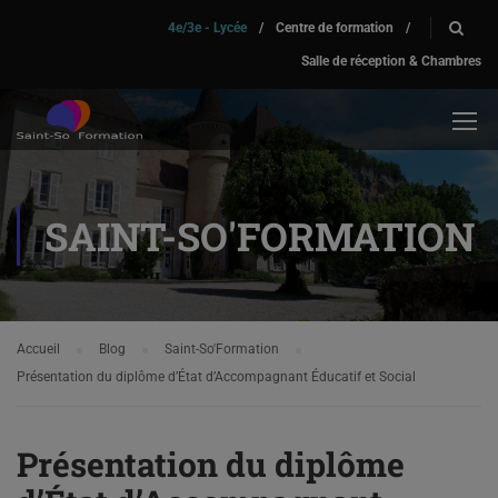
4e/3e - Lycée
/
Centre de formation
/
Salle de réception & Chambres
SAINT-SO'FORMATION
Accueil
Blog
Saint-So'Formation
Présentation du diplôme d’État d’Accompagnant Éducatif et Social
Présentation du diplôme