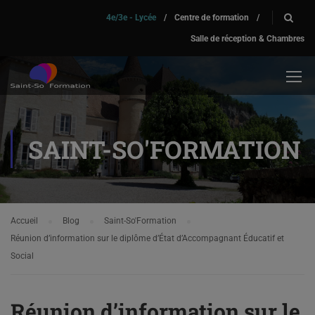
4e/3e - Lycée
/
Centre de formation
/
Salle de réception & Chambres
SAINT-SO'FORMATION
Accueil
Blog
Saint-So'Formation
Réunion d’information sur le diplôme d’État d’Accompagnant Éducatif et
Social
Réunion d’information sur le