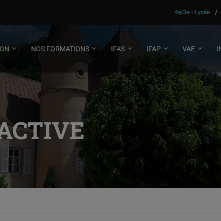
4e/3e - Lycée
/
ION
NOS FORMATIONS
IFAS
IFAP
VAE
I
RACTIVE