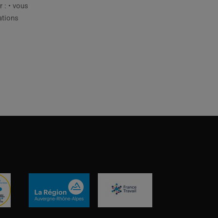
 : • vous
ations