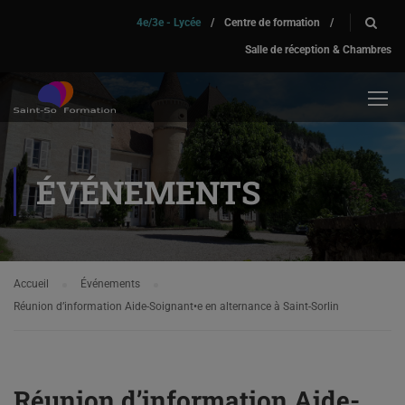
4e/3e - Lycée
/
Centre de formation
/
Salle de réception & Chambres
ÉVÉNEMENTS
Accueil
Événements
Réunion d’information Aide-Soignant•e en alternance à Saint-Sorlin
Réunion d’information Aide-